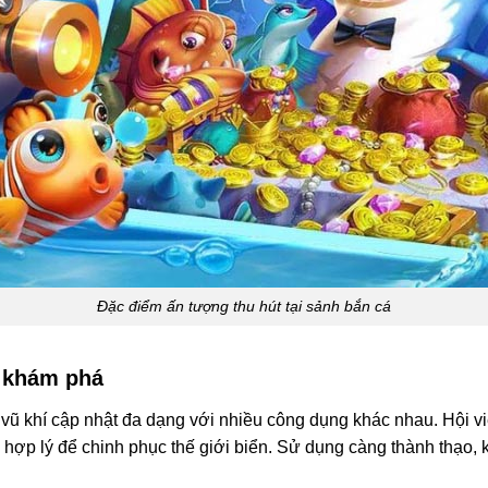
Đặc điểm ấn tượng thu hút tại sảnh bắn cá
c khám phá
vũ khí cập nhật đa dạng với nhiều công dụng khác nhau. Hội 
 hợp lý để chinh phục thế giới biển. Sử dụng càng thành thạo,