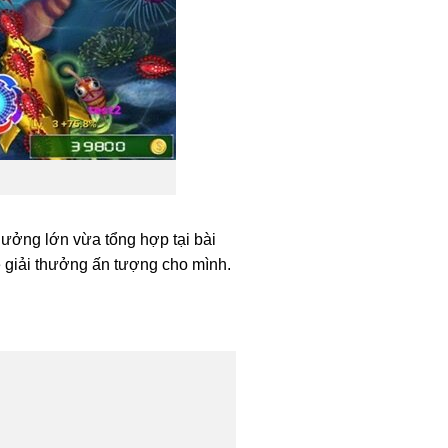
ưởng lớn vừa tổng hợp tại bài
ề giải thưởng ấn tượng cho mình.