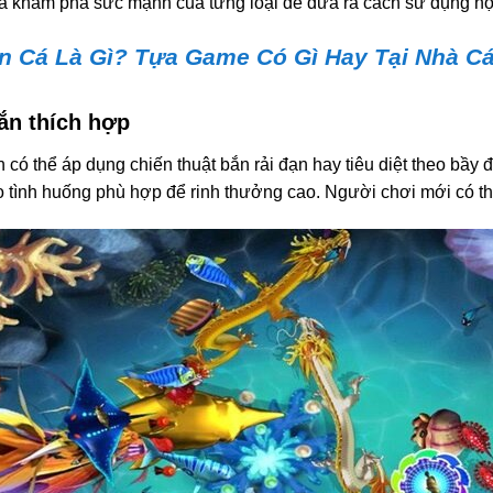
 và khám phá sức mạnh của từng loại để đưa ra cách sử dụng hợ
n Cá Là Gì? Tựa Game Có Gì Hay Tại Nhà C
n thích hợp
ên có thể áp dụng chiến thuật bắn rải đạn hay tiêu diệt theo b
o tình huống phù hợp để rinh thưởng cao. Người chơi mới có th