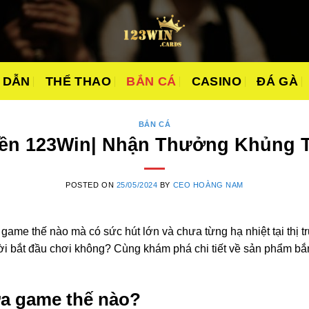
 DẪN
THỂ THAO
BẮN CÁ
CASINO
ĐÁ GÀ
BẮN CÁ
iền 123Win| Nhận Thưởng Khủng 
POSTED ON
25/05/2024
BY
CEO HOÀNG NAM
a game thế nào mà có sức hút lớn và chưa từng hạ nhiệt tại thị 
người bắt đầu chơi không? Cùng khám phá chi tiết về sản phẩm bắ
tựa game thế nào?