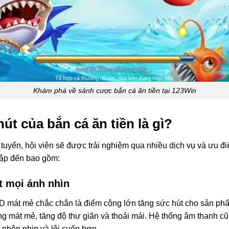
Khám phá về sảnh cược bắn cá ăn tiền tại 123Win
út của bắn cá ăn tiền là gì?
 tuyến, hội viên sẽ được trải nghiệm qua nhiều dịch vụ và ưu 
 cập đến bao gồm:
t mọi ánh nhìn
3D mát mẻ chắc chắn là điểm cộng lớn tăng sức hút cho sản phẩ
g mát mẻ, tăng độ thư giãn và thoải mái. Hệ thống âm thanh cũ
 nhộn nhịp và lôi cuốn hơn.