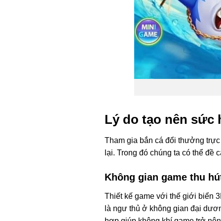
Lý do tạo nên sức h
Tham gia bắn cá đổi thưởng trực
lại. Trong đó chúng ta có thể đề
Không gian game thu hú
Thiết kế game với thế giới biển 
là ngư thủ ở không gian đại dươn
hợp giúp không khí game trở nên