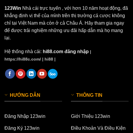
123Win
Nhà cái trực tuyến , với hơn 10 năm hoạt động, đã
khẳng định vị thế của mình trên thị trường cá cược không
chỉ tại Việt Nam mà còn ở cả Châu Á. Hãy tham gia ngay
để được trải nghiệm những ưu đãi hấp dẫn mà họ mang
lại.
Hệ thống nhà cái:
hi88.com đăng nhập
|
https://hi88c.com/
|
hi88
|
HƯỚNG DẪN
THÔNG TIN
Đăng Nhập 123win
Giới Thiệu 123win
Đăng Ký 123win
Điều Khoản Và Điều Kiện