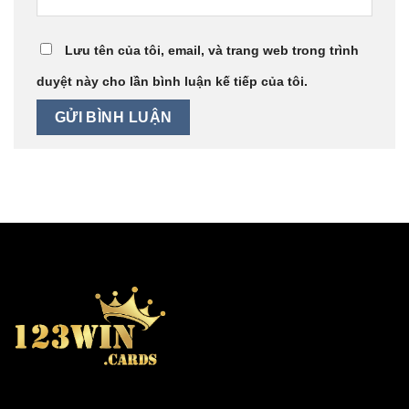
Lưu tên của tôi, email, và trang web trong trình
duyệt này cho lần bình luận kế tiếp của tôi.