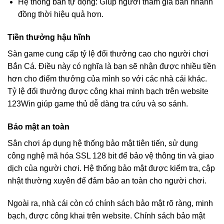
Hệ thống bắn tự động: Giúp người tham gia bắn nhanh
đồng thời hiệu quả hơn.
Tiền thưởng hậu hĩnh
Sàn game cung cấp tỷ lệ đổi thưởng cao cho người chơi
Bắn Cá. Điều này có nghĩa là bạn sẽ nhận được nhiều tiền
hơn cho điểm thưởng của mình so với các nhà cái khác.
Tỷ lệ đổi thưởng được công khai minh bạch trên website
123Win giúp game thủ dễ dàng tra cứu và so sánh.
Bảo mật an toàn
Sân chơi áp dụng hệ thống bảo mật tiên tiến, sử dụng
công nghệ mã hóa SSL 128 bit để bảo vệ thông tin và giao
dịch của người chơi. Hệ thống bảo mật được kiểm tra, cập
nhật thường xuyên để đảm bảo an toàn cho người chơi.
Ngoài ra, nhà cái còn có chính sách bảo mật rõ ràng, minh
bạch, được công khai trên website. Chính sách bảo mật