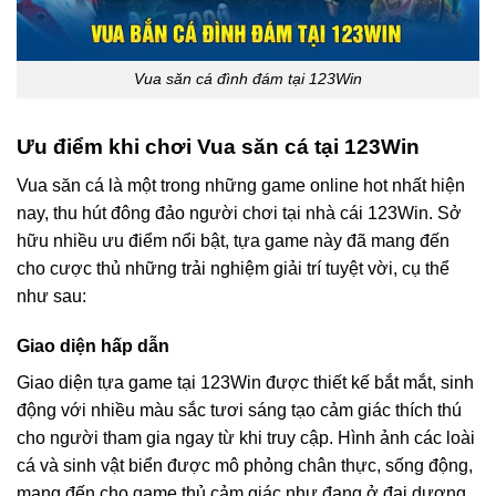
Vua săn cá đình đám tại 123Win
Ưu điểm khi chơi Vua săn cá tại 123Win
Vua săn cá là một trong những game online hot nhất hiện
nay, thu hút đông đảo người chơi tại nhà cái 123Win. Sở
hữu nhiều ưu điểm nổi bật, tựa game này đã mang đến
cho cược thủ những trải nghiệm giải trí tuyệt vời, cụ thể
như sau:
Giao diện hấp dẫn
Giao diện tựa game tại 123Win được thiết kế bắt mắt, sinh
động với nhiều màu sắc tươi sáng tạo cảm giác thích thú
cho người tham gia ngay từ khi truy cập. Hình ảnh các loài
cá và sinh vật biển được mô phỏng chân thực, sống động,
mang đến cho game thủ cảm giác như đang ở đại dương