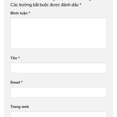
Các trường bắt buộc được đánh dấu
*
Bình luận
*
Tên
*
Email
*
Trang web