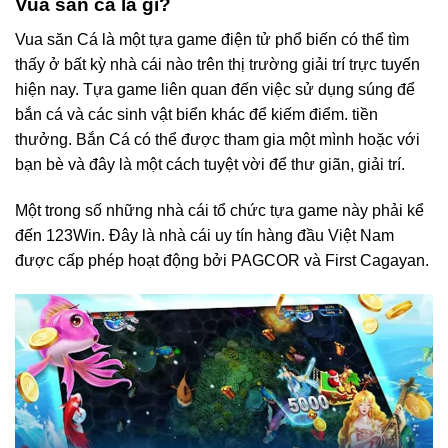
Vua săn cá là gì?
Vua săn Cá là một tựa game điện tử phổ biến có thể tìm
thấy ở bất kỳ nhà cái nào trên thị trường giải trí trực tuyến
hiện nay. Tựa game liên quan đến việc sử dụng súng để
bắn cá và các sinh vật biển khác để kiếm điểm. tiền
thưởng. Bắn Cá có thể được tham gia một mình hoặc với
bạn bè và đây là một cách tuyệt vời để thư giãn, giải trí.
Một trong số những nhà cái tổ chức tựa game này phải kể
đến 123Win. Đây là nhà cái uy tín hàng đầu Việt Nam
được cấp phép hoạt động bởi PAGCOR và First Cagayan.